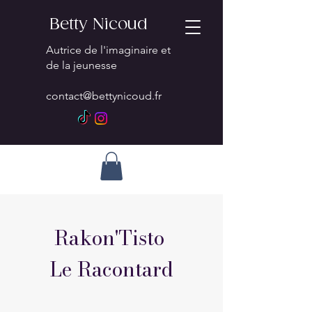
Betty Nicoud
Autrice de l'imaginaire et
de la jeunesse
contact@bettynicoud.fr
Rakon'Tisto
Le Racontard