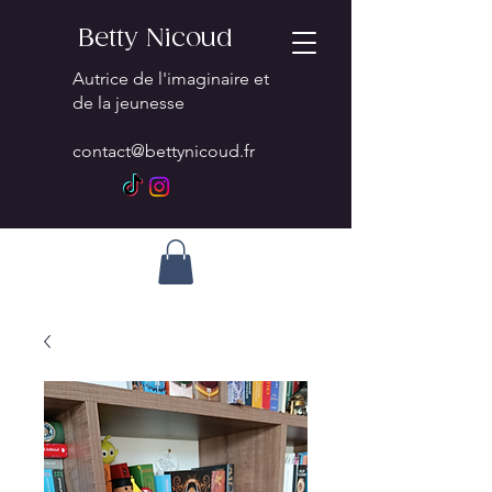
Betty Nicoud
Autrice de l'imaginaire et
de la jeunesse
contact@bettynicoud.fr