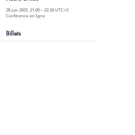
28 juin 2025, 21:00 – 22:30 UTC+2
Conférence en ligne
Billets
Vente expirée
Type de billet
Billet standard
Prix
15,00 €
Mentions légales