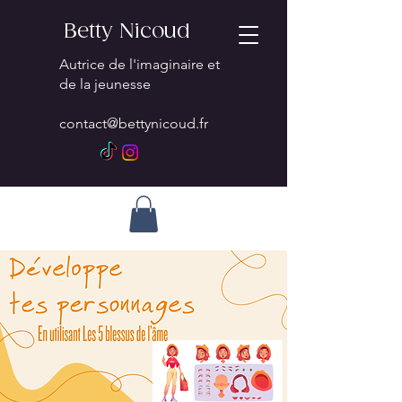
Betty Nicoud
Autrice de l'imaginaire et
de la jeunesse
contact@bettynicoud.fr