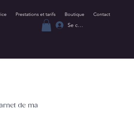
rice
Prestations et tarifs
Boutique
Contact
Se connecter
carnet de ma