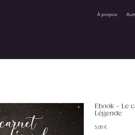
À propos
Aut
Ebook - Le 
Légende
Prix
5,00 €